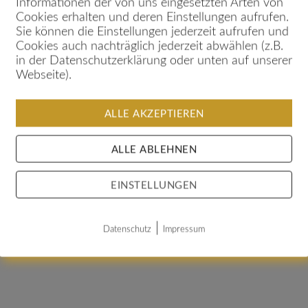
Informationen der von uns eingesetzten Arten von
und Deine Konta
Cookies erhalten und deren Einstellungen aufrufen.
deine
digitale V
Sie können die Einstellungen jederzeit aufrufen und
Cookies auch nachträglich jederzeit abwählen (z.B.
in der Datenschutzerklärung oder unten auf unserer
Webseite).
Deine Webseite 
repräsentieren,
ALLE AKZEPTIEREN
darstellen und d
eine
Image-Seit
ALLE ABLEHNEN
EINSTELLUNGEN
Wenn Deine Web
dein Geschäft ge
|
Kunden auf elega
Datenschutz
Impressum
Kontaktdaten zu
brauchst du ein