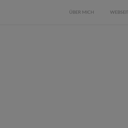
ÜBER MICH
WEBSEI
ine neue Webseite 
ein lokales Geschä
le deine perfekte Webseite – ohne Sch
allem Chichi, ganz so, wie es zu deine