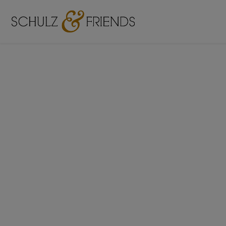
De
d
Ich erstel
oder mit 