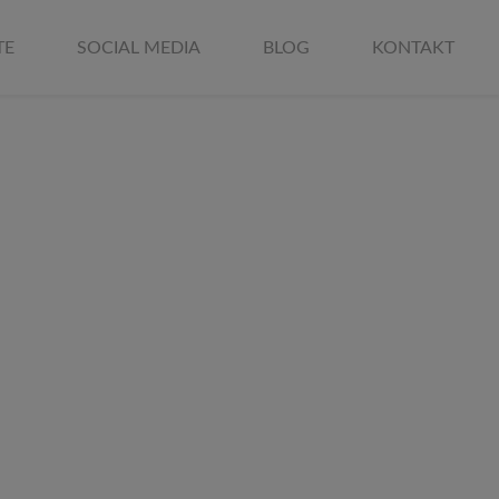
TE
SOCIAL MEDIA
BLOG
KONTAKT
für
ft
nickschnack
m Geschäft