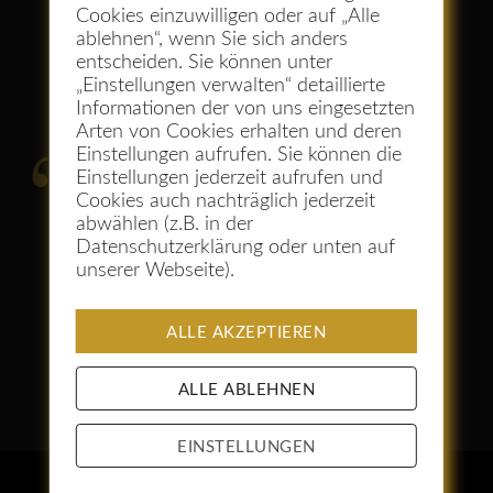
Cookies einzuwilligen oder auf „Alle
ablehnen“, wenn Sie sich anders
entscheiden. Sie können unter
Neue Wege wagen!
„Einstellungen verwalten“ detaillierte
Informationen der von uns eingesetzten
Arten von Cookies erhalten und deren
Einstellungen aufrufen. Sie können die
Wer immer nur das tut, was er
Einstellungen jederzeit aufrufen und
Cookies auch nachträglich jederzeit
schon kann, wird auch immer
abwählen (z.B. in der
das bleiben, was er schon
Datenschutzerklärung oder unten auf
unserer Webseite).
ist. (Henry Ford)
ALLE AKZEPTIEREN
ALLE ABLEHNEN
EINSTELLUNGEN