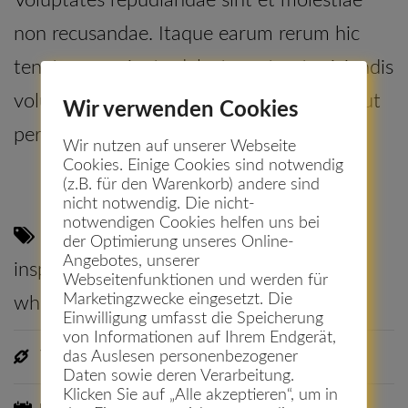
non recusandae. Itaque earum rerum hic
tenetur a sapiente delectus, ut aut reiciendis
voluptatibus maiores alias consequatur aut
Wir verwenden Cookies
perferendis doloribus asperiores repellat.
Wir nutzen auf unserer Webseite
Cookies. Einige Cookies sind notwendig
(z.B. für den Warenkorb) andere sind
nicht notwendig. Die nicht-
notwendigen Cookies helfen uns bei
cup
,
decor
,
design
,
flower
,
home
,
der Optimierung unseres Online-
Angebotes, unserer
inspiration
,
interior
,
lifes
,
plant
,
room
,
Webseitenfunktionen und werden für
Marketingzwecke eingesetzt. Die
white
Einwilligung umfasst die Speicherung
von Informationen auf Ihrem Endgerät,
Visit Site
das Auslesen personenbezogener
Daten sowie deren Verarbeitung.
Klicken Sie auf „Alle akzeptieren“, um in