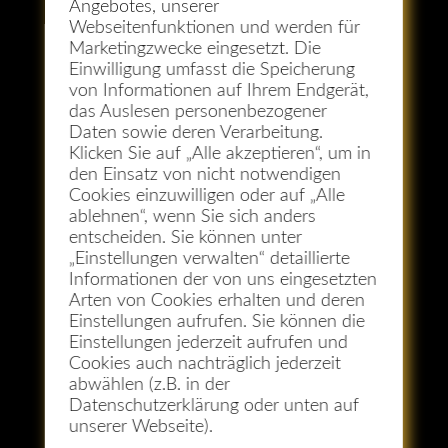
Angebotes, unserer
Webseitenfunktionen und werden für
Marketingzwecke eingesetzt. Die
Einwilligung umfasst die Speicherung
von Informationen auf Ihrem Endgerät,
das Auslesen personenbezogener
Daten sowie deren Verarbeitung.
Klicken Sie auf „Alle akzeptieren“, um in
den Einsatz von nicht notwendigen
Cookies einzuwilligen oder auf „Alle
ablehnen“, wenn Sie sich anders
entscheiden. Sie können unter
Photoshop
„Einstellungen verwalten“ detaillierte
Informationen der von uns eingesetzten
Arten von Cookies erhalten und deren
Einstellungen aufrufen. Sie können die
Einstellungen jederzeit aufrufen und
Cookies auch nachträglich jederzeit
abwählen (z.B. in der
Datenschutzerklärung oder unten auf
unserer Webseite).