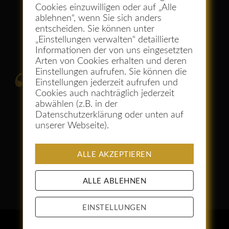
Cookies einzuwilligen oder auf „Alle
ablehnen“, wenn Sie sich anders
entscheiden. Sie können unter
Neue Wege wagen!
„Einstellungen verwalten“ detaillierte
Informationen der von uns eingesetzten
Arten von Cookies erhalten und deren
Einstellungen aufrufen. Sie können die
Wer immer nur das tut, was er
Einstellungen jederzeit aufrufen und
Cookies auch nachträglich jederzeit
schon kann, wird auch immer
abwählen (z.B. in der
das bleiben, was er schon
Datenschutzerklärung oder unten auf
unserer Webseite).
ist. (Henry Ford)
ALLE AKZEPTIEREN
ALLE ABLEHNEN
EINSTELLUNGEN