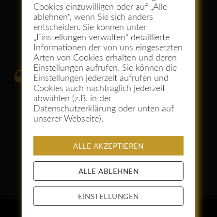
Cookies einzuwilligen oder auf „Alle
ablehnen“, wenn Sie sich anders
entscheiden. Sie können unter
Neue Wege wagen!
„Einstellungen verwalten“ detaillierte
Informationen der von uns eingesetzten
Arten von Cookies erhalten und deren
Einstellungen aufrufen. Sie können die
Wer immer nur das tut, was er
Einstellungen jederzeit aufrufen und
Cookies auch nachträglich jederzeit
schon kann, wird auch immer
abwählen (z.B. in der
das bleiben, was er schon
Datenschutzerklärung oder unten auf
unserer Webseite).
ist. (Henry Ford)
ALLE AKZEPTIEREN
ALLE ABLEHNEN
EINSTELLUNGEN